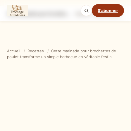
S'abonner
Cette marinade pour brochettes de poulet transforme un simple barbecue en véritable festin
Ingrédients
Étapes
Ast
Mode cuisine
Accueil
/
Recettes
/
Cette marinade pour brochettes de
poulet transforme un simple barbecue en véritable festin