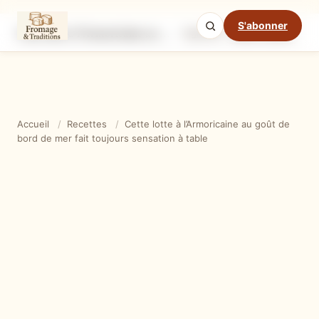
S'abonner
Cette lotte à l’Armoricaine au goût de bord de mer fait toujours sensation à table
Ingrédients
Étapes
Ast
Mode cuisine
Accueil
/
Recettes
/
Cette lotte à l’Armoricaine au goût de
bord de mer fait toujours sensation à table