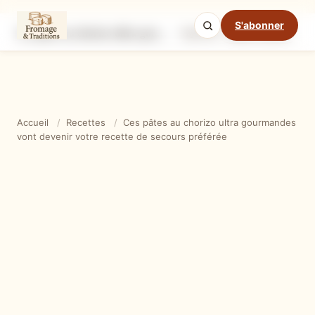
S'abonner
Ces pâtes au chorizo ultra gourmandes vont devenir votre recette de secours préférée
Ingrédients
Étapes
Ast
Mode cuisine
Accueil
/
Recettes
/
Ces pâtes au chorizo ultra gourmandes
vont devenir votre recette de secours préférée