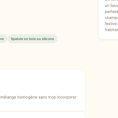
un Sau
parfait
champa
festive
fraîche
ive
Spatule en bois ou silicone
n mélange homogène sans trop incorporer