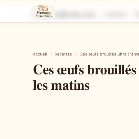
Ces œufs brouillés ultra crémeux que vous allez refaire tous les matins
Ingrédients
É
Accueil
/
Recettes
/
Ces œufs brouillés ultra créme
Ces œufs brouillés
les matins