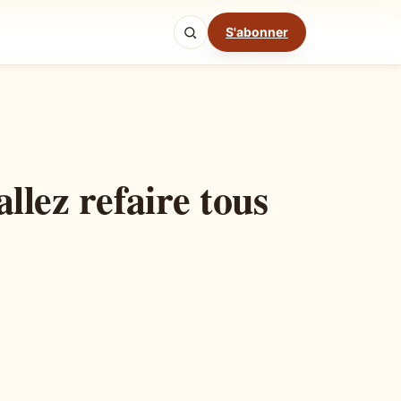
S'abonner
Mode cuisine
llez refaire tous