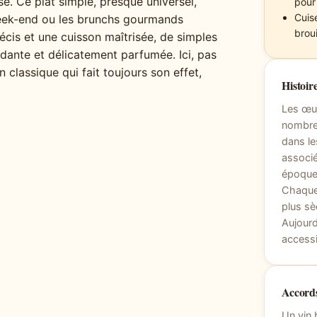
e. Ce plat simple, presque universel,
pour
Cuise
week-end ou les brunchs gourmands
broui
écis et une cuisson maîtrisée, de simples
dante et délicatement parfumée. Ici, pas
n classique qui fait toujours son effet,
Histoire
Les œuf
nombreu
dans le
associé
époques
Chaque 
plus sè
Aujourd
accessi
Accords
Un vin