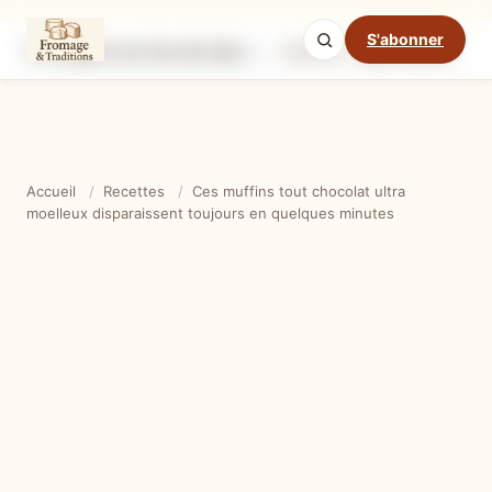
S'abonner
Ces muffins tout chocolat ultra moelleux disparaissent toujours en quelques minutes
Ingrédients
Étapes
Ast
Mode cuisine
Accueil
/
Recettes
/
Ces muffins tout chocolat ultra
moelleux disparaissent toujours en quelques minutes