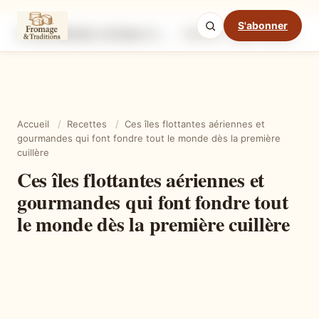
S'abonner
Ces îles flottantes aériennes et gourmandes qui font fondre tout le monde dès la première cuillère
Ingrédients
Étapes
Ast
Mode cuisine
Accueil
/
Recettes
/
Ces îles flottantes aériennes et
gourmandes qui font fondre tout le monde dès la première
cuillère
Ces îles flottantes aériennes et
gourmandes qui font fondre tout
le monde dès la première cuillère