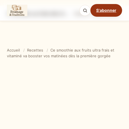
S'abonner
Ce smoothie aux fruits ultra frais et vitaminé va booster vos matinées dès la première gorgée
Ingrédients
Étapes
Ast
Mode cuisine
Accueil
/
Recettes
/
Ce smoothie aux fruits ultra frais et
vitaminé va booster vos matinées dès la première gorgée