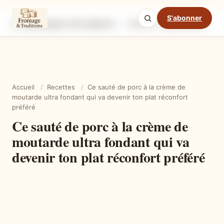
S'abonner
Ce sauté de porc à la crème de moutarde ultra fondant qui va devenir ton plat réconfort préféré
Ingrédients
Étapes
Ast
Mode cuisine
Accueil
/
Recettes
/
Ce sauté de porc à la crème de
moutarde ultra fondant qui va devenir ton plat réconfort
préféré
Ce sauté de porc à la crème de
moutarde ultra fondant qui va
devenir ton plat réconfort préféré