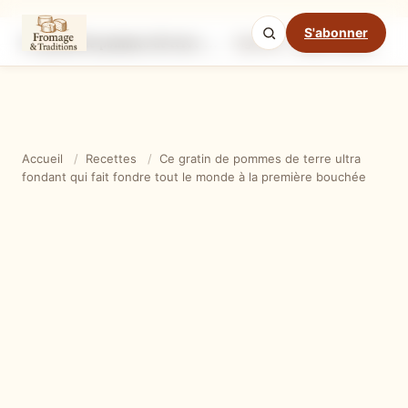
S'abonner
Ce gratin de pommes de terre ultra fondant qui fait fondre tout le monde à la première bouchée
Ingrédients
Étapes
Ast
Mode cuisine
Accueil
/
Recettes
/
Ce gratin de pommes de terre ultra
fondant qui fait fondre tout le monde à la première bouchée