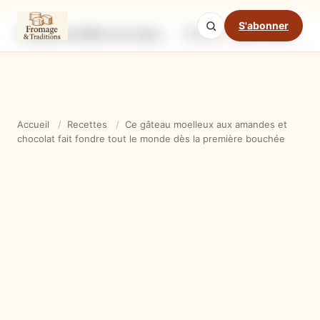
S'abonner
Ce gâteau moelleux aux amandes et chocolat fait fondre tout le monde dès la première bouchée
Ingrédients
Étapes
Ast
Mode cuisine
Accueil
/
Recettes
/
Ce gâteau moelleux aux amandes et
chocolat fait fondre tout le monde dès la première bouchée