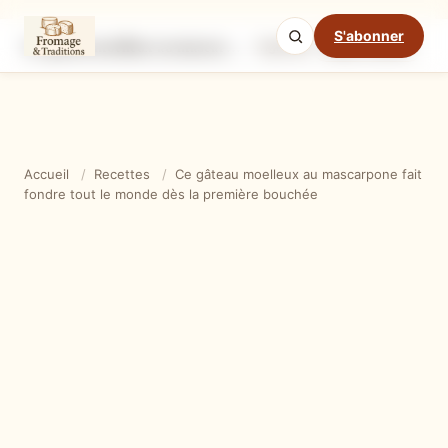
S'abonner
Ce gâteau moelleux au mascarpone fait fondre tout le monde dès la première bouchée
Ingrédients
Étapes
Ast
Mode cuisine
Accueil
/
Recettes
/
Ce gâteau moelleux au mascarpone fait
fondre tout le monde dès la première bouchée