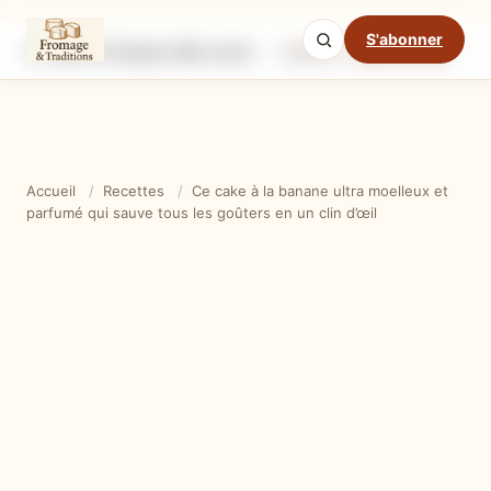
S'abonner
Ce cake à la banane ultra moelleux et parfumé qui sauve tous les goûters en un clin d’œil
Ingrédients
Étapes
Ast
Mode cuisine
Accueil
/
Recettes
/
Ce cake à la banane ultra moelleux et
parfumé qui sauve tous les goûters en un clin d’œil