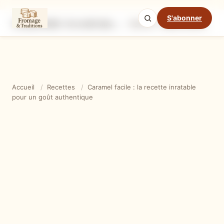
S'abonner
Caramel facile : la recette inratable pour un goût authentique
Ingrédients
Étapes
Ast
Mode cuisine
Accueil
/
Recettes
/
Caramel facile : la recette inratable
pour un goût authentique