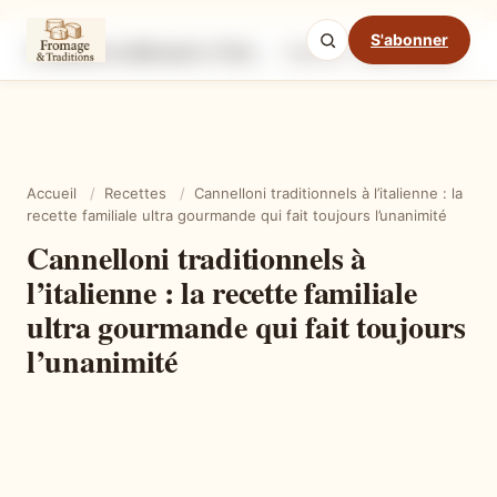
S'abonner
Cannelloni traditionnels à l’italienne : la recette familiale ultra gourmande qui fait toujours l’unanimité
Ingrédients
Étapes
Ast
Mode cuisine
Accueil
/
Recettes
/
Cannelloni traditionnels à l’italienne : la
recette familiale ultra gourmande qui fait toujours l’unanimité
Cannelloni traditionnels à
l’italienne : la recette familiale
ultra gourmande qui fait toujours
l’unanimité