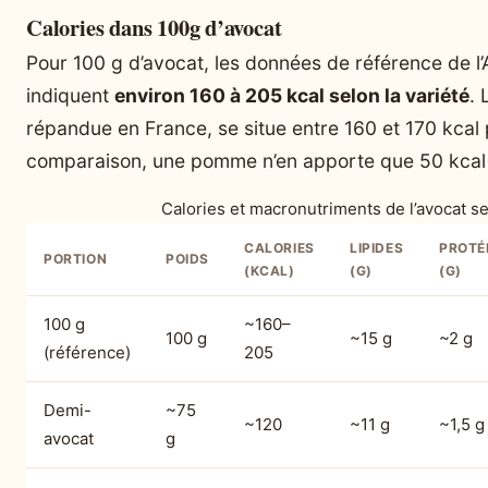
Calories dans 100g d’avocat
Pour 100 g d’avocat, les données de référence de l
indiquent
environ 160 à 205 kcal selon la variété
. 
répandue en France, se situe entre 160 et 170 kcal 
comparaison, une pomme n’en apporte que 50 kcal 
Calories et macronutriments de l’avocat se
CALORIES
LIPIDES
PROTÉ
PORTION
POIDS
(KCAL)
(G)
(G)
100 g
~160–
100 g
~15 g
~2 g
(référence)
205
Demi-
~75
~120
~11 g
~1,5 g
avocat
g