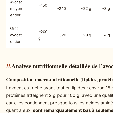
Avocat
~150
moyen
~240
~22 g
~3 g
g
entier
Gros
~200
avocat
~320
~29 g
~4 g
g
entier
Analyse nutritionnelle détaillée de l’avo
Composition macro-nutritionnelle (lipides, protéin
L’avocat est riche avant tout en lipides : environ 15
protéines atteignent 2 g pour 100 g, avec une quali
car elles contiennent presque tous les acides aminé
quant à eux,
sont remarquablement bas à seuleme