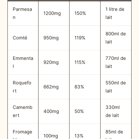
Parmesa
1 litre de
1200mg
150%
n
lait
800ml de
Comté
950mg
119%
lait
Emmenta
770ml de
920mg
115%
l
lait
Roquefo
550ml de
662mg
83%
rt
lait
Camemb
330ml
400mg
50%
ert
de lait
Fromage
85ml de
100mg
13%