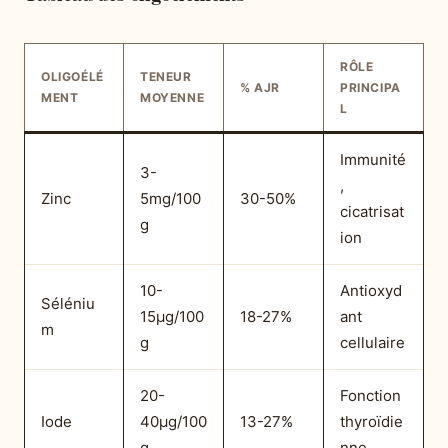
RÔLE
OLIGOÉLÉ
TENEUR
% AJR
PRINCIPA
MENT
MOYENNE
L
Immunité
3-
,
Zinc
5mg/100
30-50%
cicatrisat
g
ion
10-
Antioxyd
Séléniu
15µg/100
18-27%
ant
m
g
cellulaire
20-
Fonction
Iode
40µg/100
13-27%
thyroïdie
g
nne