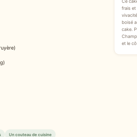
Ce cake
frais e
vivacit
boisé 
cake. P
Champag
et le cô
ruyère)
 g)
s
Un couteau de cuisine