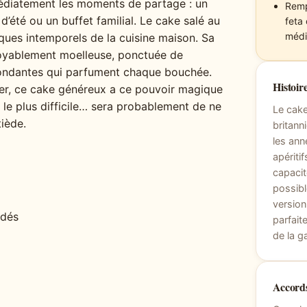
médiatement les moments de partage : un
Remp
d’été ou un buffet familial. Le cake salé au
feta
médi
iques intemporels de la cuisine maison. Sa
oyablement moelleuse, ponctuée de
ondantes qui parfument chaque bouchée.
Histoire
ter, ce cake généreux a ce pouvoir magique
t le plus difficile… sera probablement de ne
Le cake
iède.
britann
les ann
apéritif
capacit
possibl
version
 dés
parfait
de la ga
Accords