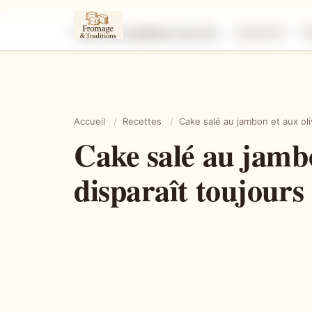
Cake salé au jambon et aux olives : le cake moelleux qui disparaît toujours en premier à l’apéritif
Ingrédients
É
Accueil
/
Recettes
/
Cake salé au jambon et aux oliv
Cake salé au jambo
disparaît toujours 