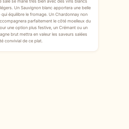
 salé se marie très bien avec des vins blancs
t légers. Un Sauvignon blanc apportera une belle
é qui équilibre le fromage. Un Chardonnay non
accompagnera parfaitement le côté moelleux du
our une option plus festive, un Crémant ou un
ne brut mettra en valeur les saveurs salées
té convivial de ce plat.