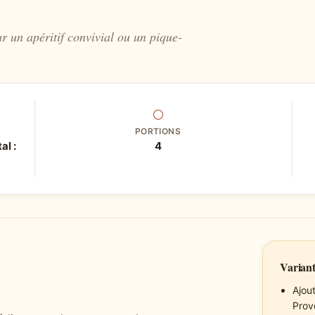
r un apéritif convivial ou un pique-
⚪
PORTIONS
al :
4
Variant
Ajou
Prov