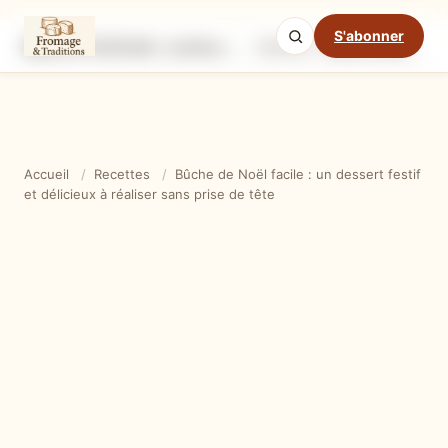
S'abonner
Bûche de Noël facile : un dessert festif et délicieux à réaliser sans prise de tête
Ingrédients
Étapes
Ast
Mode cuisine
Accueil
/
Recettes
/
Bûche de Noël facile : un dessert festif
et délicieux à réaliser sans prise de tête