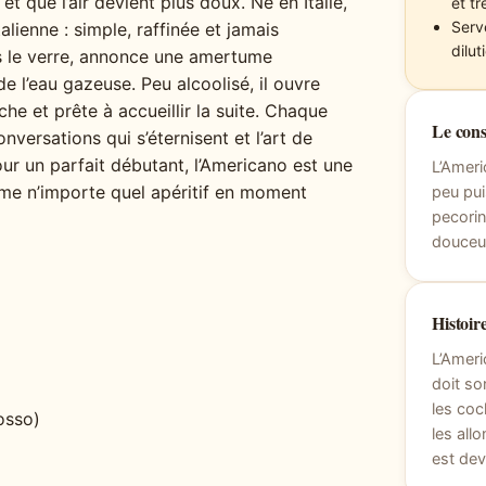
et que l’air devient plus doux. Né en Italie,
et tr
Serv
talienne : simple, raffinée et jamais
dilut
ns le verre, annonce une amertume
de l’eau gazeuse. Peu alcoolisé, il ouvre
îche et prête à accueillir la suite. Chaque
Le cons
versations qui s’éternisent et l’art de
ur un parfait débutant, l’Americano est une
L’Amer
orme n’importe quel apéritif en moment
peu pui
pecorin
douceur
Histoire
L’Americ
doit so
les coc
osso)
les allo
est dev