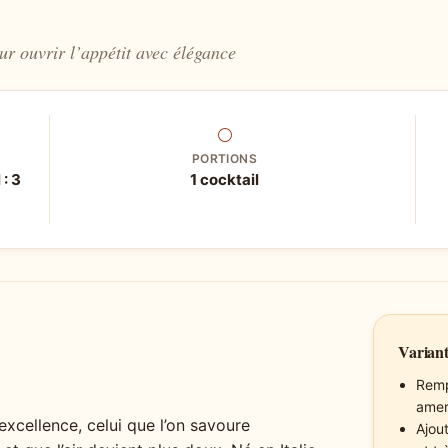
ur ouvrir l’appétit avec élégance
⚪
PORTIONS
 : 3
1 cocktail
Variant
Remp
amer
r excellence, celui que l’on savoure
Ajou