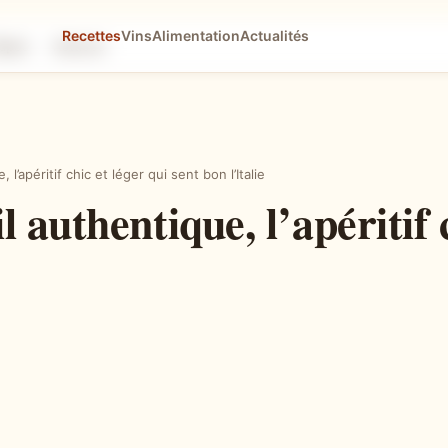
Recettes
Vins
Alimentation
Actualités
tapes
Astuces
l’apéritif chic et léger qui sent bon l’Italie
authentique, l’apéritif c