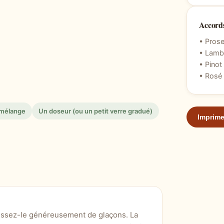
Accords
• Prose
• Lambr
• Pinot
• Rosé
 mélange
Un doseur (ou un petit verre gradué)
Imprime
lissez-le généreusement de glaçons. La