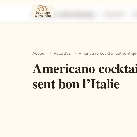
Americano cocktail authentique, l’apéritif chic et léger qui sent bon l’Italie
Ingrédients
É
Accueil
/
Recettes
/
Americano cocktail authentique, 
Americano cocktail 
sent bon l’Italie