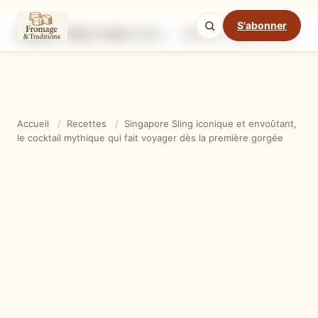
S'abonner
Singapore Sling iconique et envoûtant, le cocktail mythique qui fait voyager dès la première gorgée
Ingrédients
Étapes
Ast
Mode cuisine
Accueil
/
Recettes
/
Singapore Sling iconique et envoûtant,
le cocktail mythique qui fait voyager dès la première gorgée