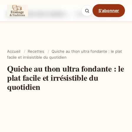
S'abonner
Quiche au thon ultra fondante : le plat facile et irrésistible du quotidien
Ingrédients
Étapes
Ast
Mode cuisine
Accueil
/
Recettes
/
Quiche au thon ultra fondante : le plat
facile et irrésistible du quotidien
Quiche au thon ultra fondante : le
plat facile et irrésistible du
quotidien