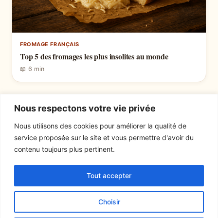
FROMAGE FRANÇAIS
Top 5 des fromages les plus insolites au monde
📖 6 min
Pagination
1
2
Suivant
Nous respectons votre vie privée
des
Nous utilisons des cookies pour améliorer la qualité de
service proposée sur le site et vous permettre d'avoir du
publications
EXPLORER
LE SITE
contenu toujours plus pertinent.
Recettes
À propos
Tout accepter
Actualités
Contact
Mentions légales
Choisir