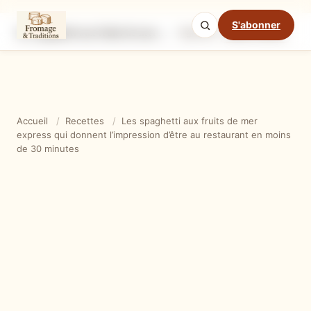
S'abonner
Les spaghetti aux fruits de mer express qui donnent l’impression d’être au restaurant en moins de 30 minutes
Ingrédients
Étapes
Ast
Mode cuisine
Accueil
/
Recettes
/
Les spaghetti aux fruits de mer
express qui donnent l’impression d’être au restaurant en moins
de 30 minutes