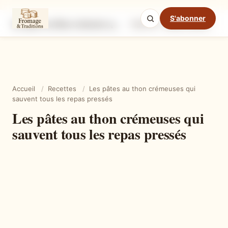
S'abonner
Les pâtes au thon crémeuses qui sauvent tous les repas pressés
Ingrédients
Étapes
Ast
Mode cuisine
Accueil
/
Recettes
/
Les pâtes au thon crémeuses qui
sauvent tous les repas pressés
Les pâtes au thon crémeuses qui
sauvent tous les repas pressés