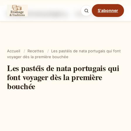
S'abonner
Les pastéis de nata portugais qui font voyager dès la première bouchée
Ingrédients
Étapes
Ast
Mode cuisine
Accueil
/
Recettes
/
Les pastéis de nata portugais qui font
voyager dès la première bouchée
Les pastéis de nata portugais qui
font voyager dès la première
bouchée