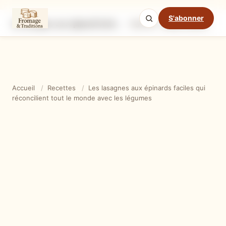
S'abonner
Les lasagnes aux épinards faciles qui réconcilient tout le monde avec les légumes
Ingrédients
Étapes
Ast
Mode cuisine
Accueil
/
Recettes
/
Les lasagnes aux épinards faciles qui
réconcilient tout le monde avec les légumes