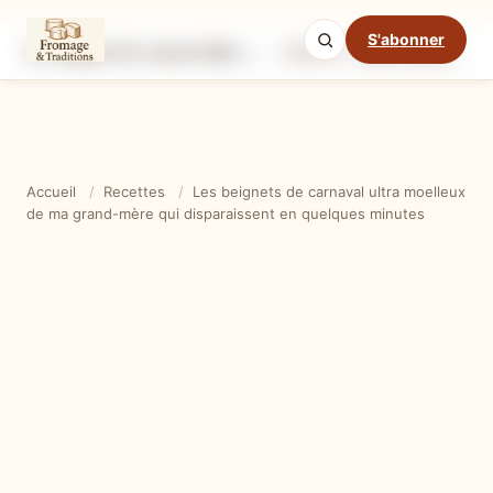
S'abonner
Les beignets de carnaval ultra moelleux de ma grand-mère qui disparaissent en quelques minutes
Ingrédients
Étapes
Ast
Mode cuisine
Accueil
/
Recettes
/
Les beignets de carnaval ultra moelleux
de ma grand-mère qui disparaissent en quelques minutes