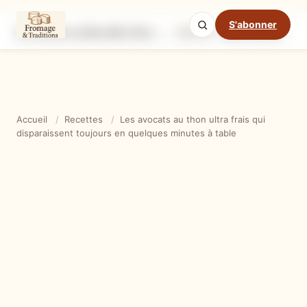
S'abonner
Les avocats au thon ultra frais qui disparaissent toujours en quelques minutes à table
Ingrédients
Étapes
Ast
Mode cuisine
Accueil
/
Recettes
/
Les avocats au thon ultra frais qui
disparaissent toujours en quelques minutes à table