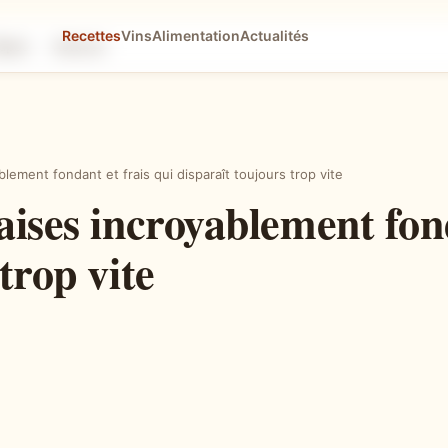
Recettes
Vins
Alimentation
Actualités
tapes
Astuces
blement fondant et frais qui disparaît toujours trop vite
aises incroyablement fond
trop vite