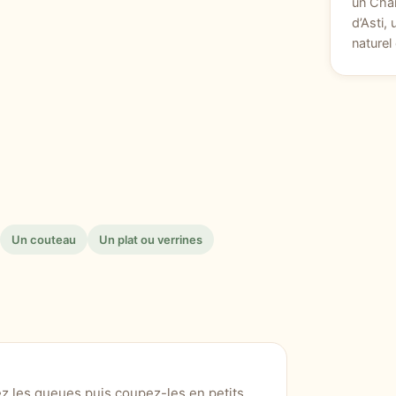
un Cha
d’Asti,
nature
Un couteau
Un plat ou verrines
ez les queues puis coupez-les en petits