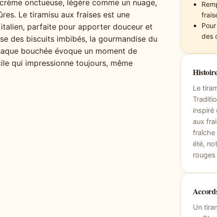
e crème onctueuse, légère comme un nuage,
Remp
ûres. Le tiramisu aux fraises est une
frai
Pour
 italien, parfaite pour apporter douceur et
des 
sse des biscuits imbibés, la gourmandise du
, chaque bouchée évoque un moment de
acile qui impressionne toujours, même
Histoire
Le tira
Traditi
inspiré
aux fra
fraîche
été, no
rouges 
Accords
Un tira