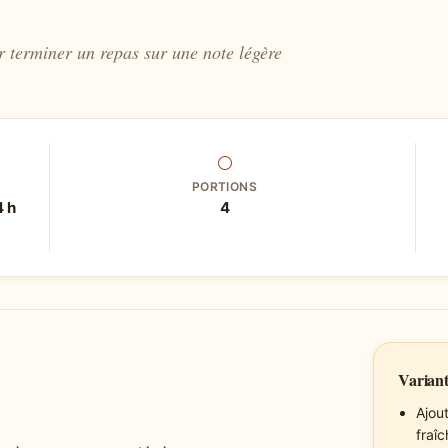
r terminer un repas sur une note légère
⚪
PORTIONS
4 h
4
Variant
Ajou
fraîc