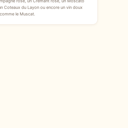
mpagne rosé, un Crémant rosé, un Moscato
 un Coteaux du Layon ou encore un vin doux
l comme le Muscat.