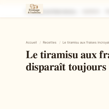
Le tiramisu aux fraises incroyablement fondant et frais qui disparaît toujours trop vite
Ingrédients
É
Accueil
/
Recettes
/
Le tiramisu aux fraises incroya
Le tiramisu aux fr
disparaît toujours 