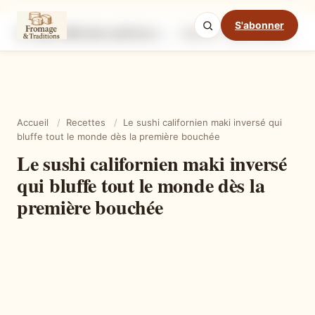
S'abonner
Le sushi californien maki inversé qui bluffe tout le monde dès la première bouchée
Ingrédients
Étapes
Ast
Mode cuisine
Accueil
/
Recettes
/
Le sushi californien maki inversé qui
bluffe tout le monde dès la première bouchée
Le sushi californien maki inversé
qui bluffe tout le monde dès la
première bouchée