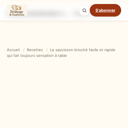
S'abonner
Le saucisson brioché facile et rapide qui fait toujours sensation à table
Ingrédients
Étapes
Ast
Mode cuisine
Accueil
/
Recettes
/
Le saucisson brioché facile et rapide
qui fait toujours sensation à table