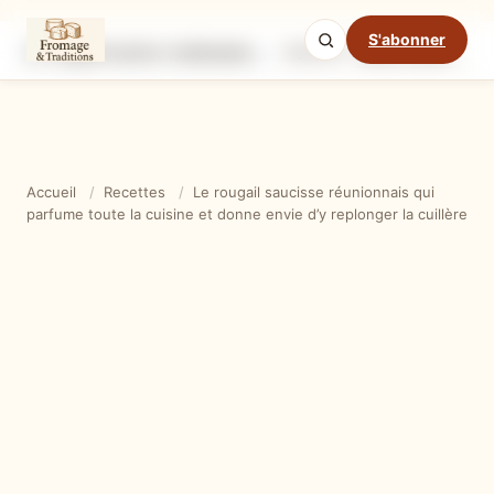
S'abonner
Le rougail saucisse réunionnais qui parfume toute la cuisine et donne envie d’y replonger la cuillère
Ingrédients
Étapes
Ast
Mode cuisine
Accueil
/
Recettes
/
Le rougail saucisse réunionnais qui
parfume toute la cuisine et donne envie d’y replonger la cuillère