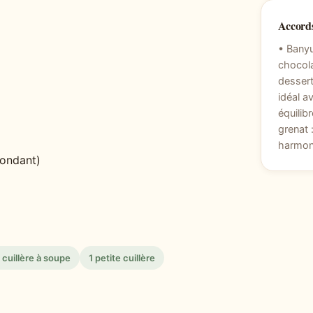
Accords
• Banyu
chocola
dessert
idéal a
équilib
grenat 
harmon
fondant)
 cuillère à soupe
1 petite cuillère