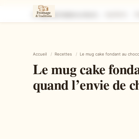
Le mug cake fondant au chocolat prêt en quelques minutes quand l’envie de chocolat devient impossible à ignorer
Ingrédients
É
Accueil
/
Recettes
/
Le mug cake fondant au chocol
Le mug cake fonda
quand l’envie de c