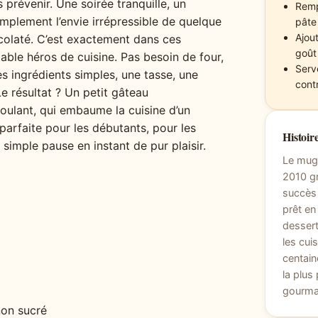
s prévenir. Une soirée tranquille, un
Remp
mplement l’envie irrépressible de quelque
pâte
Ajout
colaté. C’est exactement dans ces
goût
ble héros de cuisine. Pas besoin de four,
Serv
s ingrédients simples, une tasse, une
contr
 résultat ? Un petit gâteau
ulant, qui embaume la cuisine d’un
 parfaite pour les débutants, pour les
Histoire
imple pause en instant de pur plaisir.
Le mug
2010 gr
succès 
prêt en
dessert
les cui
centain
la plus
gourma
non sucré