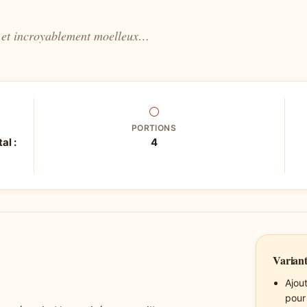
é et incroyablement moelleux…
⚪
PORTIONS
al :
4
Variant
Ajou
pour