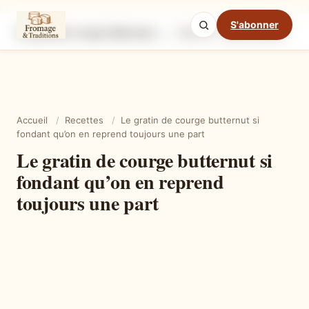
S'abonner
Le gratin de courge butternut si fondant qu’on en reprend toujours une part
Ingrédients
Étapes
Ast
Mode cuisine
Accueil
/
Recettes
/
Le gratin de courge butternut si
fondant qu’on en reprend toujours une part
Le gratin de courge butternut si
fondant qu’on en reprend
toujours une part