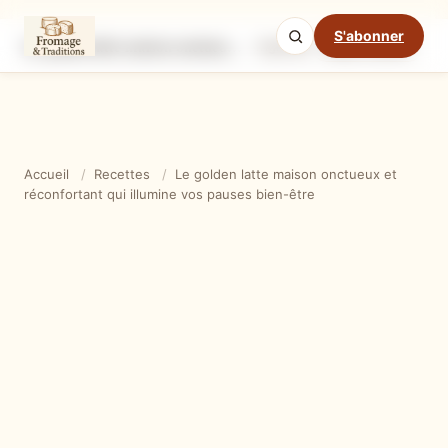
S'abonner
Le golden latte maison onctueux et réconfortant qui illumine vos pauses bien-être
Ingrédients
Étapes
Ast
Mode cuisine
Accueil
/
Recettes
/
Le golden latte maison onctueux et
réconfortant qui illumine vos pauses bien-être