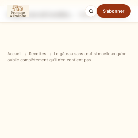
S'abonner
Le gâteau sans œuf si moelleux qu’on oublie complètement qu’il n’en contient pas
Ingrédients
Étapes
Ast
Mode cuisine
Accueil
/
Recettes
/
Le gâteau sans œuf si moelleux qu’on
oublie complètement qu’il n’en contient pas