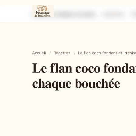
Le flan coco fondant et irrésistible qui sent bon les vacances à chaque bouchée
Ingrédients
É
Accueil
/
Recettes
/
Le flan coco fondant et irrési
Le flan coco fondan
chaque bouchée