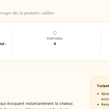
oyager dès la première cuillère
⚪
PORTIONS
al :
4
Variant
Ajou
enco
 qui évoquent instantanément la chaleur,
Remp