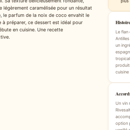
eil. Sa texture délicieusement fondante,
plus
e légèrement caramélisée pour un résultat
, le parfum de la noix de coco envahit le
Histoire
le à préparer, ce dessert est idéal pour
bute en cuisine. Une recette
Le flan
tive.
Antille
un ingr
espagno
tropica
produit
cuisine
Accords
Un vin
Rivesal
accomp
option 