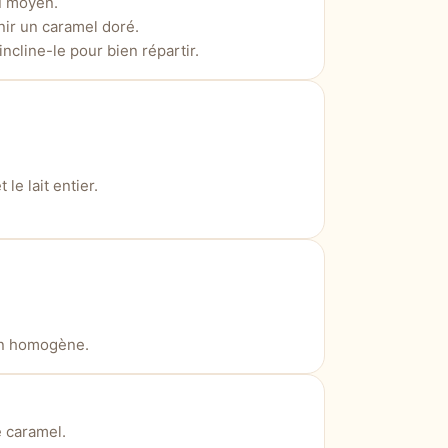
u moyen.
nir un caramel doré.
cline-le pour bien répartir.
.
 le lait entier.
on homogène.
e caramel.