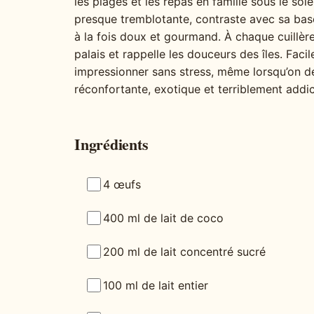
les plages et les repas en famille sous le sol
presque tremblotante, contraste avec sa bas
à la fois doux et gourmand. À chaque cuillère
palais et rappelle les douceurs des îles. Faci
impressionner sans stress, même lorsqu’on dé
réconfortante, exotique et terriblement addic
Ingrédients
4 œufs
400 ml de lait de coco
200 ml de lait concentré sucré
100 ml de lait entier