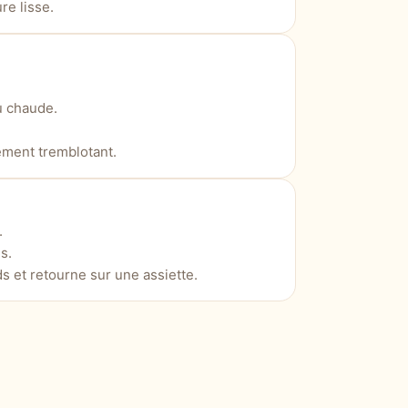
re lisse.
u chaude.
rement tremblotant.
.
s.
s et retourne sur une assiette.