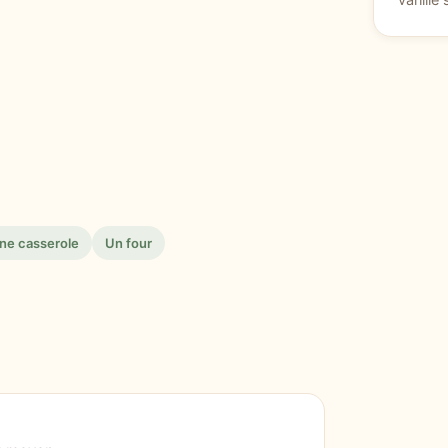
vanillé
ne casserole
Un four