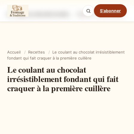
S'abonner
Le coulant au chocolat irrésistiblement fondant qui fait craquer à la première cuillère
Ingrédients
Étapes
Ast
Mode cuisine
Accueil
/
Recettes
/
Le coulant au chocolat irrésistiblement
fondant qui fait craquer à la première cuillère
Le coulant au chocolat
irrésistiblement fondant qui fait
craquer à la première cuillère