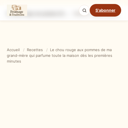
S'abonner
Le chou rouge aux pommes de ma grand-mère qui parfume toute la maison dès les premières minutes
Ingrédients
Étapes
Ast
Mode cuisine
Accueil
/
Recettes
/
Le chou rouge aux pommes de ma
grand-mère qui parfume toute la maison dès les premières
minutes