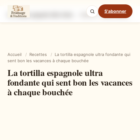
S'abonner
La tortilla espagnole ultra fondante qui sent bon les vacances à chaque bouchée
Ingrédients
Étapes
Ast
Mode cuisine
Accueil
/
Recettes
/
La tortilla espagnole ultra fondante qui
sent bon les vacances à chaque bouchée
La tortilla espagnole ultra
fondante qui sent bon les vacances
à chaque bouchée