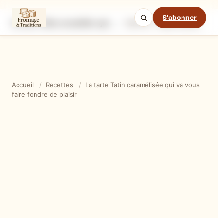
S'abonner
La tarte Tatin caramélisée qui va vous faire fondre de plaisir
Ingrédients
Étapes
Ast
Mode cuisine
Accueil
/
Recettes
/
La tarte Tatin caramélisée qui va vous
faire fondre de plaisir