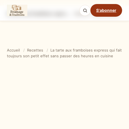
S'abonner
La tarte aux framboises express qui fait toujours son petit effet sans passer des heures en cuisine
Ingrédients
Étapes
Ast
Mode cuisine
Accueil
/
Recettes
/
La tarte aux framboises express qui fait
toujours son petit effet sans passer des heures en cuisine