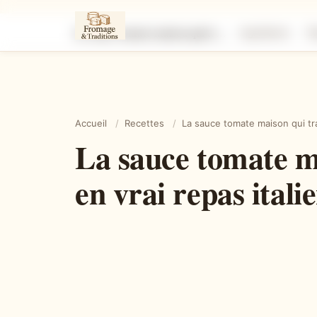
La sauce tomate maison qui transforme n’importe quel plat en vrai repas italien
Ingrédients
É
Accueil
/
Recettes
/
La sauce tomate maison qui tra
La sauce tomate m
en vrai repas itali