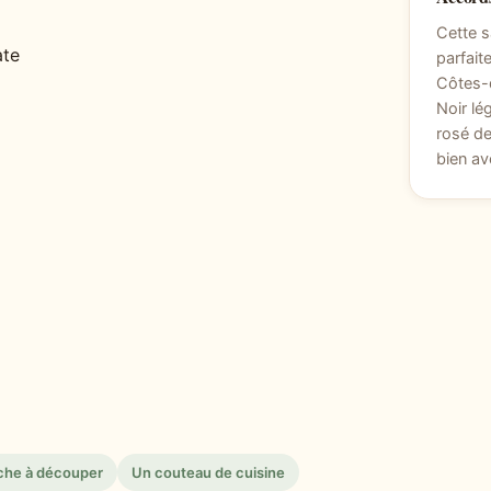
Cette 
ate
parfait
Côtes-
Noir lé
rosé de
bien av
che à découper
Un couteau de cuisine