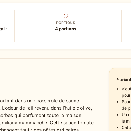
⚪
PORTIONS
al :
4 portions
Variant
Ajou
pour
ortant dans une casserole de sauce
Pour
’odeur de l’ail revenu dans l’huile d’olive,
de p
Un m
herbes qui parfument toute la maison
le m
familiaux du dimanche. Cette sauce tomate
Cett
changent tout : des pâtes ordinaires