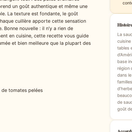
cont
 prend un goût authentique et même une
ble. La texture est fondante, le goût
 chaque cuillère apporte cette sensation
Histoire
 Bonne nouvelle : il n’y a rien de
La sauc
nt en cuisine, cette recette vous guide
cuisine
umée et bien meilleure que la plupart des
tables 
d’Améri
base in
région 
dans le
famille
d’herbe
s de tomates pelées
beaucou
de sauc
goût de
Accords