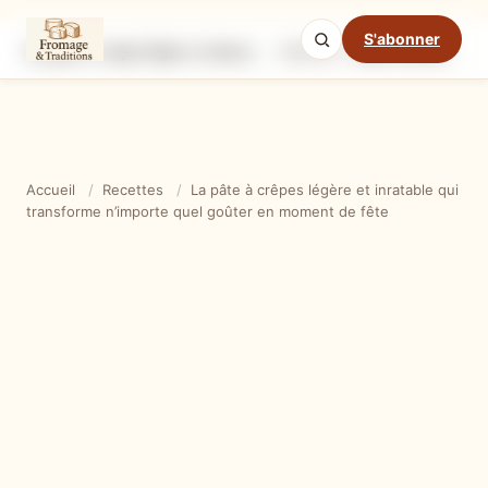
S'abonner
La pâte à crêpes légère et inratable qui transforme n’importe quel goûter en moment de fête
Ingrédients
Étapes
Ast
Mode cuisine
Accueil
/
Recettes
/
La pâte à crêpes légère et inratable qui
transforme n’importe quel goûter en moment de fête