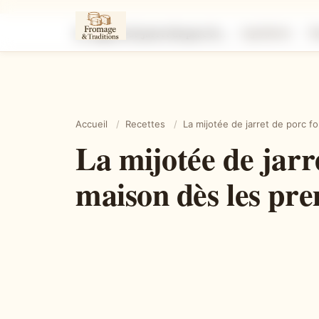
La mijotée de jarret de porc fondante qui embaume toute la maison dès les premières minutes
Ingrédients
É
Accueil
/
Recettes
/
La mijotée de jarret de porc 
La mijotée de jarr
maison dès les pr