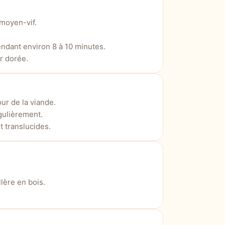
 moyen-vif.
endant environ 8 à 10 minutes.
r dorée.
our de la viande.
gulièrement.
 translucides.
llère en bois.