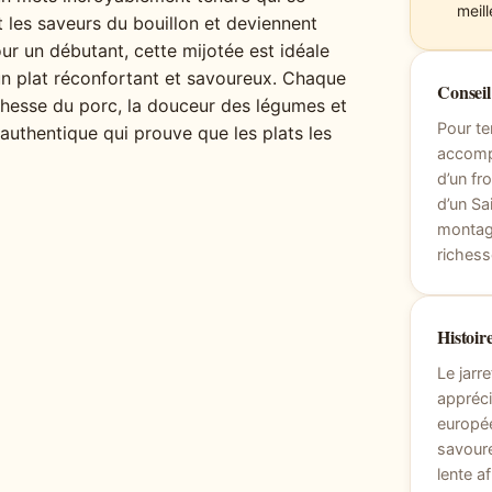
meil
t les saveurs du bouillon et deviennent
ur un débutant, cette mijotée est idéale
 un plat réconfortant et savoureux. Chaque
Consei
ichesse du porc, la douceur des légumes et
Pour te
authentique qui prouve que les plats les
accomp
d’un f
d’un Sa
montagn
richess
Histoire
Le jarr
appréci
europée
savoure
lente a