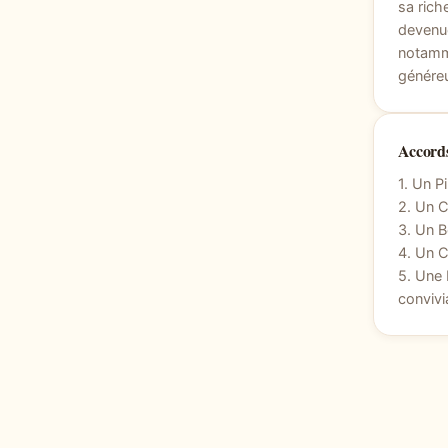
sa rich
devenue
notamme
généreu
Accords
1. Un Pi
2. Un 
3. Un B
4. Un C
5. Une 
convivi