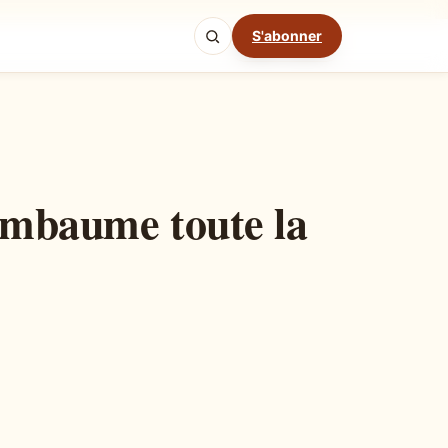
S'abonner
Mode cuisine
 embaume toute la