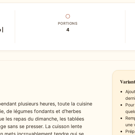
⚪
PORTIONS
 |
4
Variant
Ajou
dern
endant plusieurs heures, toute la cuisine
Pour 
ie, de légumes fondants et d’herbes
quel
Remp
ue les repas du dimanche, les tablées
une 
age sans se presser. La cuisson lente
Prépa
un mets incroyablement tendre qui se