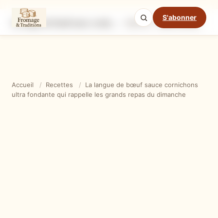
S'abonner
La langue de bœuf sauce cornichons ultra fondante qui rappelle les grands repas du dimanche
Ingrédients
Étapes
Ast
Mode cuisine
Accueil
/
Recettes
/
La langue de bœuf sauce cornichons
ultra fondante qui rappelle les grands repas du dimanche