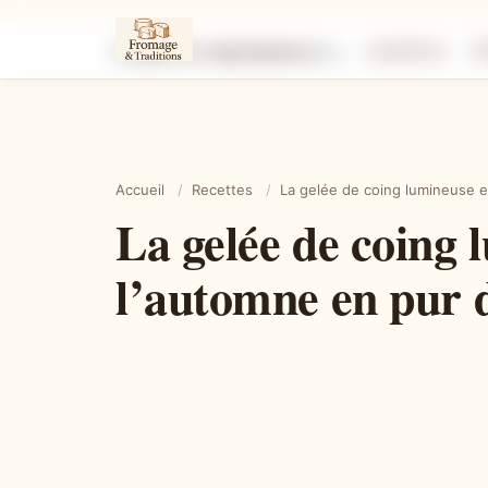
La gelée de coing lumineuse et parfumée qui transforme l’automne en pur délice
Ingrédients
É
Accueil
/
Recettes
/
La gelée de coing lumineuse e
La gelée de coing
l’automne en pur d