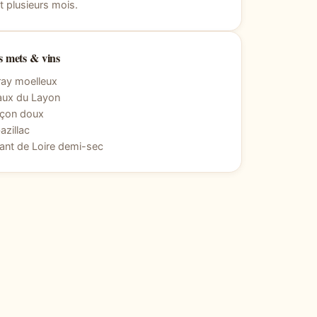
 plusieurs mois.
 mets & vins
ray moelleux
aux du Layon
nçon doux
zillac
ant de Loire demi-sec