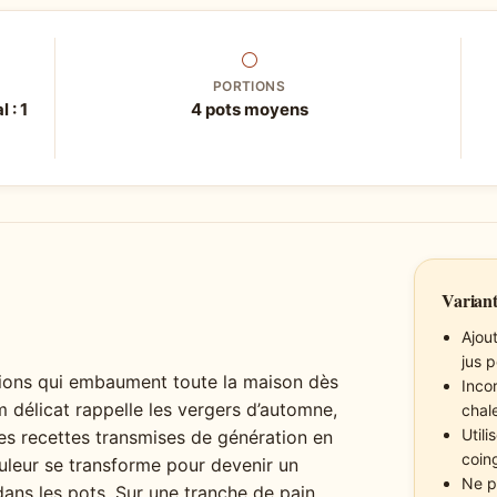
⚪
PORTIONS
 : 1
4 pots moyens
Variant
Ajou
jus 
ations qui embaument toute la maison dès
Inco
 délicat rappelle les vergers d’automne,
chal
Util
 les recettes transmises de génération en
coin
ouleur se transforme pour devenir un
Ne pr
ans les pots. Sur une tranche de pain