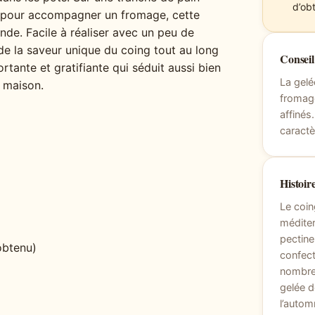
d’ob
ou pour accompagner un fromage, cette
de. Facile à réaliser avec un peu de
de la saveur unique du coing tout au long
Consei
ortante et gratifiante qui séduit aussi bien
La gel
 maison.
fromage
affinés
caractè
Histoire
Le coin
méditer
pectine,
 obtenu)
confect
nombreu
gelée d
l’autom