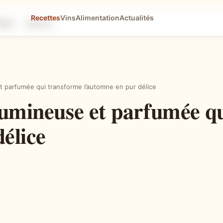
Recettes
Vins
Alimentation
Actualités
tapes
Astuces
t parfumée qui transforme l’automne en pur délice
 lumineuse et parfumée q
élice