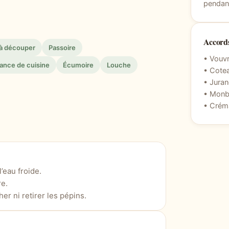
pendant
Accords
 à découper
Passoire
• Vouv
ance de cuisine
Écumoire
Louche
• Cote
• Jura
• Monba
• Crém
’eau froide.
re.
er ni retirer les pépins.