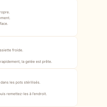
ropre.
ement.
face.
siette froide.
 rapidement, la gelée est prête.
ans les pots stérilisés.
is remettez-les à l’endroit.