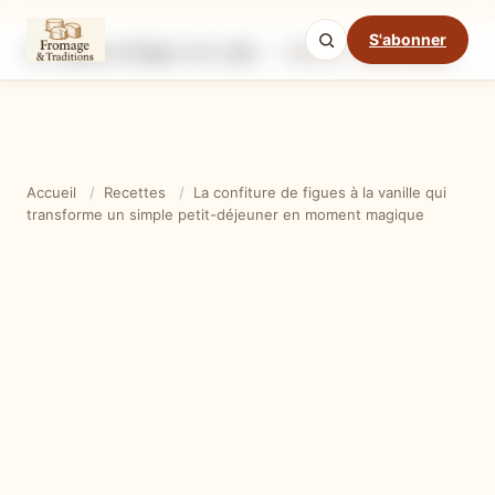
S'abonner
La confiture de figues à la vanille qui transforme un simple petit-déjeuner en moment magique
Ingrédients
Étapes
Ast
Mode cuisine
Accueil
/
Recettes
/
La confiture de figues à la vanille qui
transforme un simple petit-déjeuner en moment magique