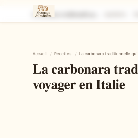
La carbonara traditionnelle qui fond dans la bouche et fait voyager en Italie
Ingrédients
É
Accueil
/
Recettes
/
La carbonara traditionnelle qui
La carbonara tradi
voyager en Italie