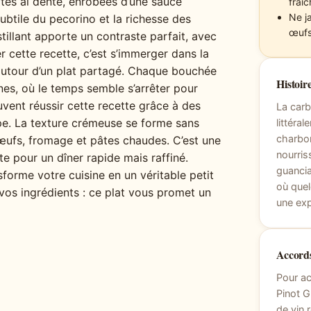
âtes al dente, enrobées d’une sauce
fraîc
Ne ja
ubtile du pecorino et la richesse des
œufs
tillant apporte un contraste parfait, avec
er cette recette, c’est s’immerger dans la
é autour d’un plat partagé. Chaque bouchée
Histoire
nes, où le temps semble s’arrêter pour
ent réussir cette recette grâce à des
La carb
ape. La texture crémeuse se forme sans
littéra
charbon
e œufs, fromage et pâtes chaudes. C’est une
nourris
ite pour un dîner rapide mais raffiné.
guancial
sforme votre cuisine en un véritable petit
où quel
 vos ingrédients : ce plat vous promet un
une exp
Accords
Pour ac
Pinot G
de vin 