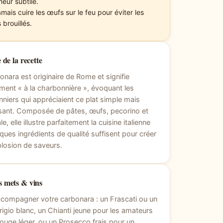
heur subtile.
mais cuire les œufs sur le feu pour éviter les
 brouillés.
 de la recette
onara est originaire de Rome et signifie
lement « à la charbonnière », évoquant les
niers qui appréciaient ce plat simple mais
sant. Composée de pâtes, œufs, pecorino et
e, elle illustre parfaitement la cuisine italienne
ques ingrédients de qualité suffisent pour créer
losion de saveurs.
 mets & vins
compagner votre carbonara : un Frascati ou un
rigio blanc, un Chianti jeune pour les amateurs
rouge léger, ou un Prosecco frais pour un