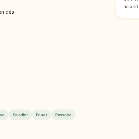
accord 
en dés
ive
Saladier
Fouet
Passoire