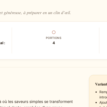
et généreuse, à préparer en un clin d’œil.
⚪
PORTIONS
al :
4
Variant
Remp
intr
là où les saveurs simples se transforment
Ajou