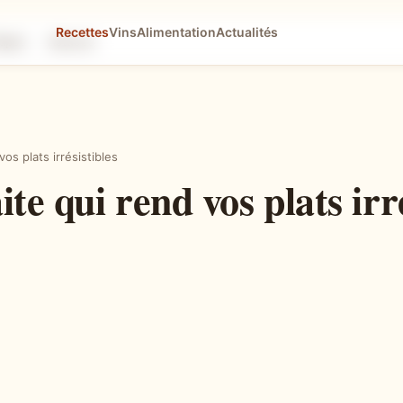
Recettes
Vins
Alimentation
Actualités
tapes
Astuces
os plats irrésistibles
e qui rend vos plats irré