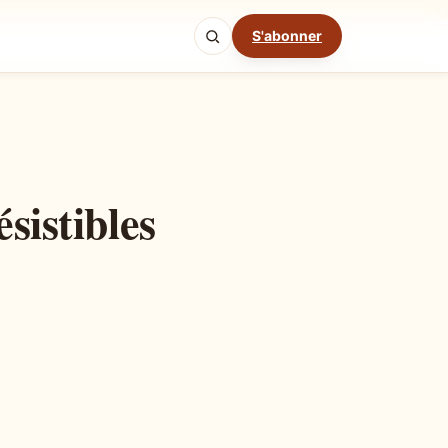
S'abonner
Mode cuisine
sistibles