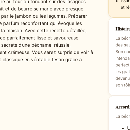
Pour
ré au four ou fondant sur des lasagnes
et r
it et de beurre se marie avec presque
 par le jambon ou les légumes. Préparer
ce parfum réconfortant qui évoque les
Histoire
 la maison. Avec cette recette détaillée,
ce parfaitement lisse et savoureuse.
La béch
 secrets d’une béchamel réussie,
des sau
Son no
nt crémeuse. Vous serez surpris de voir à
intenda
t classique en véritable festin grâce à
perfect
les gra
devenue
son rôl
Accords
La béc
U