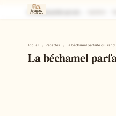
La béchamel parfaite qui rend vos plats irrésistibles
Ingrédients
É
Accueil
/
Recettes
/
La béchamel parfaite qui rend v
La béchamel parfait