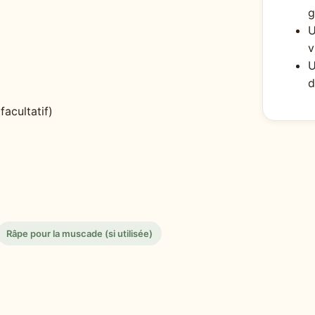
g
U
v
U
d
acultatif)
Râpe pour la muscade (si utilisée)